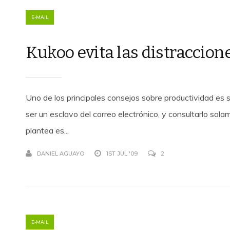
E-MAIL
Kukoo evita las distraccion
Uno de los principales consejos sobre productividad es 
ser un esclavo del correo electrónico, y consultarlo sol
plantea es...
DANIEL AGUAYO
1ST JUL '09
2
E-MAIL