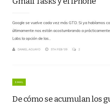
Gmail Tasks y el iPhone
Google se vuelve cada vez más GTD. Si ya habíamos c
últimamente nos están acostumbrando a prácticamente u
Labs la opción de las...
DANIEL AGUAYO
5TH FEB '09
2
E-MAIL
De cómo se acumulan los gu