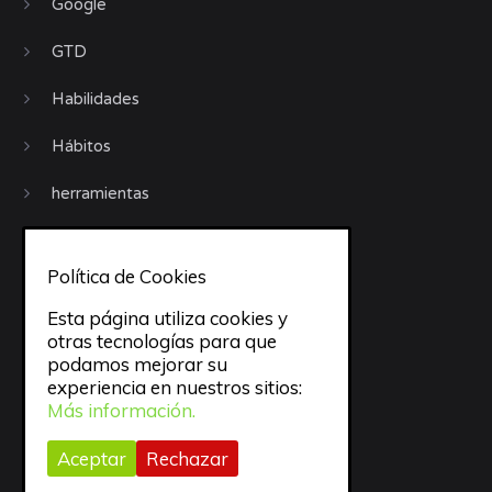
Google
GTD
Habilidades
Hábitos
herramientas
Invitados
Política de Cookies
iphone
Esta página utiliza cookies y
Jornadas GTD
otras tecnologías para que
podamos mejorar su
Libros
experiencia en nuestros sitios:
Más información.
Motivación
Aceptar
Rechazar
Móviles