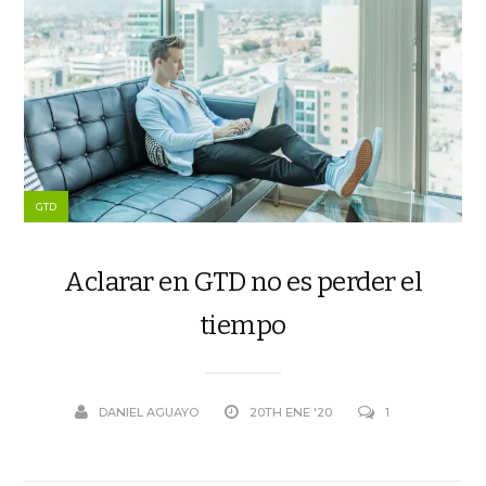
GTD
Aclarar en GTD no es perder el
tiempo
DANIEL AGUAYO
20TH ENE '20
1