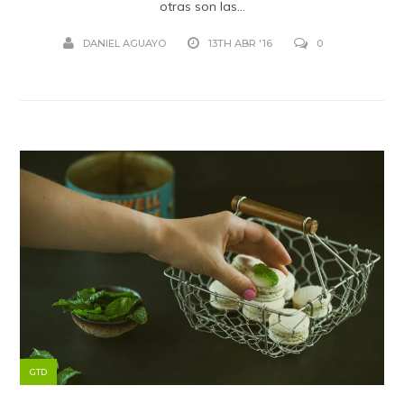
otras son las...
DANIEL AGUAYO
13TH ABR '16
0
GTD