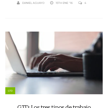
DANIEL AGUAYO
15TH ENE '16
4
GTD
GTD: Los tres tipos de trabajo