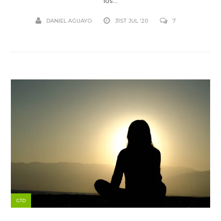
los...
DANIEL AGUAYO
31ST JUL '20
7
GTD