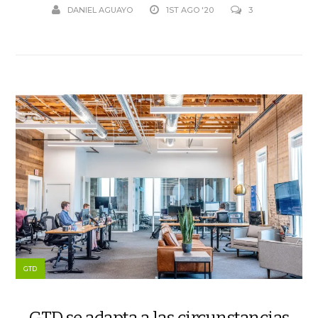
DANIEL AGUAYO
1ST AGO '20
3
GTD
GTD se adapta a las circunstancias