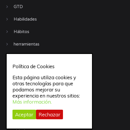
GTD
Habilidades
Hábitos
herramientas
Invitados
Política de Cookies
iphone
Esta página utiliza cookies y
Jornadas GTD
otras tecnologías para que
podamos mejorar su
Libros
experiencia en nuestros sitios:
Más información.
Motivación
Aceptar
Rechazar
Móviles