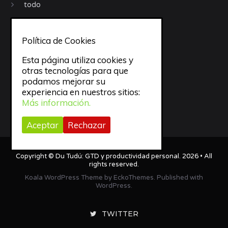
todo
trabajo
Política de Cookies
Trucos
Esta página utiliza cookies y
otras tecnologías para que
Uncategorized
podamos mejorar su
experiencia en nuestros sitios:
Video
Más información.
Webapps
Aceptar
Rechazar
Copyright ©
Du Tudú: GTD y productividad personal
. 2026 • All
rights reserved.
Koala WordPress Theme
by
EckoThemes
.
Published with
WordPress
.
TWITTER