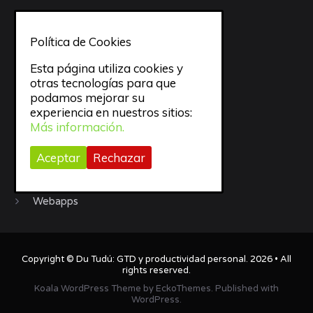
Sueño
Política de Cookies
todo
Esta página utiliza cookies y
trabajo
otras tecnologías para que
podamos mejorar su
experiencia en nuestros sitios:
Trucos
Más información.
Uncategorized
Aceptar
Rechazar
Video
Webapps
Copyright ©
Du Tudú: GTD y productividad personal
. 2026 • All
rights reserved.
Koala WordPress Theme
by
EckoThemes
.
Published with
WordPress
.