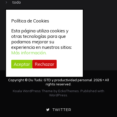
todo
trabajo
Política de Cookies
Trucos
Esta página utiliza cookies y
otras tecnologías para que
Uncategorized
podamos mejorar su
experiencia en nuestros sitios:
Video
Más información.
Webapps
Aceptar
Rechazar
Copyright ©
Du Tudú: GTD y productividad personal
. 2026 • All
rights reserved.
Koala WordPress Theme
by
EckoThemes
.
Published with
WordPress
.
TWITTER