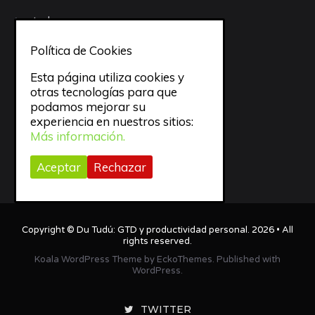
todo
Política de Cookies
trabajo
Esta página utiliza cookies y
Trucos
otras tecnologías para que
podamos mejorar su
Uncategorized
experiencia en nuestros sitios:
Más información.
Video
Aceptar
Rechazar
Webapps
Copyright ©
Du Tudú: GTD y productividad personal
. 2026 • All
rights reserved.
Koala WordPress Theme
by
EckoThemes
.
Published with
WordPress
.
TWITTER