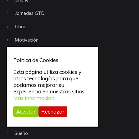
iphone
Jornadas GTD
Libros
Motivación
Móviles
Política de Cookies
objetivos
Esta página utiliza cookies y
otras tecnologías para que
Organización
podamos mejorar su
experiencia en nuestros sitios:
Procrastinación
Más información.
Productividad
Aceptar
Rechazar
Recursos
Sueño