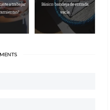
ste a trabajar
Básico: bandeja de entrada
rramientas?
vacía
MENTS