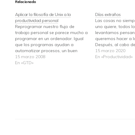
Relacionado
Aplicar la filosofía de Unix a la
Días extraños
productividad personal
Las cosas no siemp
Reprogramar nuestro flujo de
uno quiere, todos 
trabajo personal se parece mucho a
levantamos pensan
programar en un ordenador. Igual
queremos hacer a lo
que los programas ayudan a
Después, al cabo de
automatizar procesos, un buen
minutos, la vida to
15 marzo 2020
sistema de productividad nos ayuda
15 marzo 2008
decisiones: ya no t
En «Productividad»
a automatizar la información que
En «GTD»
disponible que creí
nos llega para convertirla en tareas
un material impresc
y ejecutarlas. En concreto, si
comparamos un sistema de
productividad…