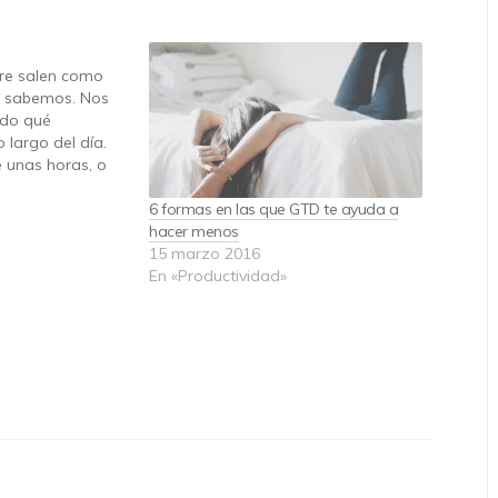
re salen como
lo sabemos. Nos
do qué
 largo del día.
 unas horas, o
ma sus propias
enemos el tiempo
6 formas en las que GTD te ayuda a
amos, nos falta
hacer menos
indible para…
15 marzo 2016
En «Productividad»