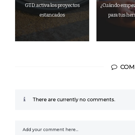
GTD: activa los proyectos
¿Cuándo empeza
estancados
para tus he
COM
There are currently no comments.