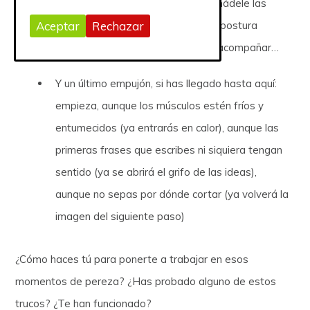
Si ves que empiezas a arrancar, añádele las
otras cosas que has aprendido: la postura
Aceptar
Rechazar
corporal, la música que usas para acompañar…
Y un último empujón, si has llegado hasta aquí:
empieza, aunque los músculos estén fríos y
entumecidos (ya entrarás en calor), aunque las
primeras frases que escribes ni siquiera tengan
sentido (ya se abrirá el grifo de las ideas),
aunque no sepas por dónde cortar (ya volverá la
imagen del siguiente paso)
¿Cómo haces tú para ponerte a trabajar en esos
momentos de pereza? ¿Has probado alguno de estos
trucos? ¿Te han funcionado?