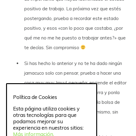
positivo de trabajo. La próxima vez que estés
postergando, prueba a recordar este estado
positivo, y esos «con lo poco que costaba, ¿por
qué me no me he puesto a trabajar antes?» que
te decías. Sin compromiso
Si has hecho lo anterior y no te ha dado ningún
jamacuco solo con pensar, prueba a hacer una
cosa muy muy (muy) pequeña: enciende el editor
de texto que necesitas, saca la sierra y ponla
Política de Cookies
sobre el banco de trabajo, o toma la bolsa de
Esta página utiliza cookies y
deporte del gimnasio y ábrela. Lo mismo, sin
otras tecnologías para que
podamos mejorar su
compromiso.
experiencia en nuestros sitios:
Más información.