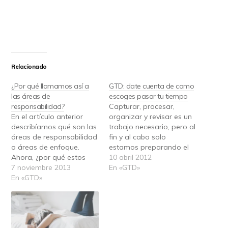
Relacionado
¿Por qué llamamos así a
GTD: date cuenta de como
las áreas de
escoges pasar tu tiempo
responsabilidad?
Capturar, procesar,
En el artículo anterior
organizar y revisar es un
describíamos qué son las
trabajo necesario, pero al
áreas de responsabilidad
fin y al cabo solo
o áreas de enfoque.
estamos preparando el
Ahora, ¿por qué estos
terreno para cuando
10 abril 2012
nombres? Les damos
7 noviembre 2013
llegue el momento de
En «GTD»
estos nombres por el
En «GTD»
trabajar. Al capturar nos
efecto que tienen sobre
aseguramos de que
nosotros: Áreas de
todos nuestros asuntos
responsabilidad Son
pendientes estén bajo
temas de los que nos
control. Procesamos lo