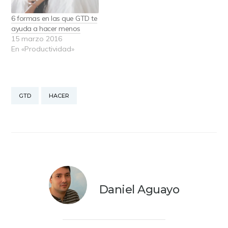
hemos de hacer
capturado para definir el
responsables. Dicho de
trabajo. Hacemos listas
6 formas en las que GTD te
otra forma, son los…
de…
ayuda a hacer menos
15 marzo 2016
En «Productividad»
GTD
HACER
Daniel Aguayo