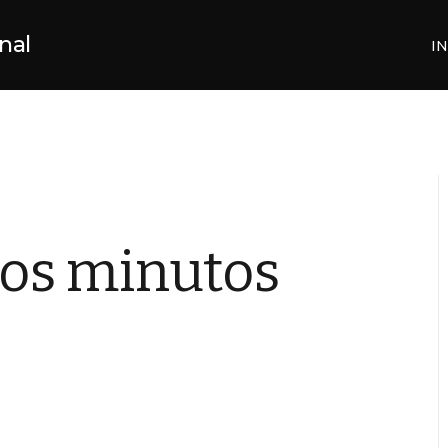
nal
IN
 dos minutos