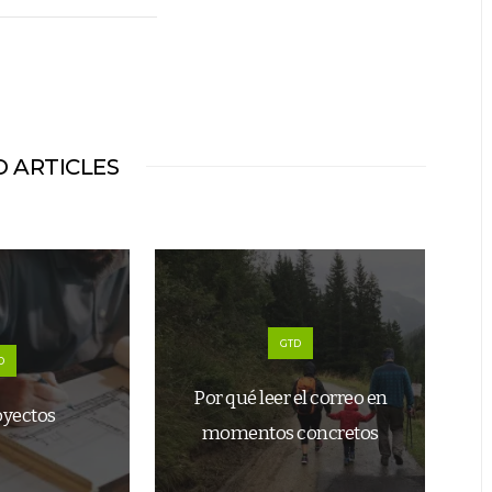
 ARTICLES
GTD
D
Por qué leer el correo en
oyectos
momentos concretos