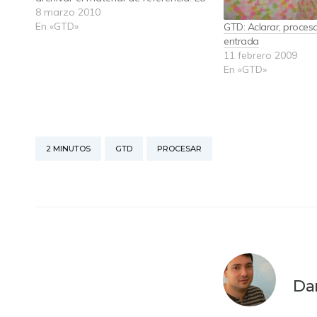
contrario es tardar un poco más, y
8 marzo 2010
eso quiere decir que, como te cuesta
En «GTD»
GTD: Aclarar, proces
acceder a tu archivo, vas…
entrada
11 febrero 2009
En «GTD»
2 MINUTOS
GTD
PROCESAR
Da