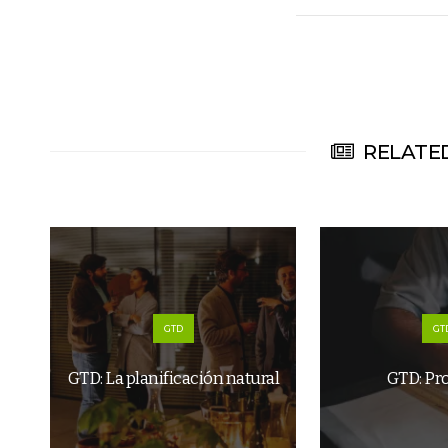
RELATED
GTD
GT
GTD: La planificación natural
GTD: Pr