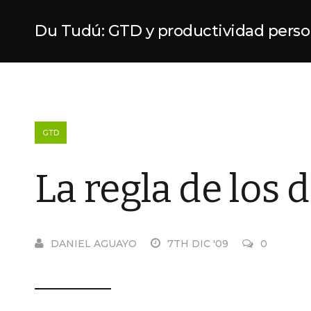
Du Tudú: GTD y productividad perso
GTD
La regla de los
DANIEL AGUAYO
7TH DIC '09
0