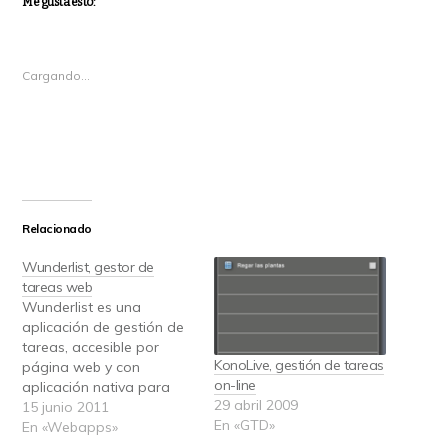
Me gusta esto:
Cargando...
Relacionado
Wunderlist, gestor de
tareas web
Wunderlist es una
aplicación de gestión de
tareas, accesible por
KonoLive, gestión de tareas
página web y con
on-line
aplicación nativa para
29 abril 2009
varios dispositivos
15 junio 2011
En «GTD»
móviles y sistemas
En «Webapps»
operativos de escritorio.