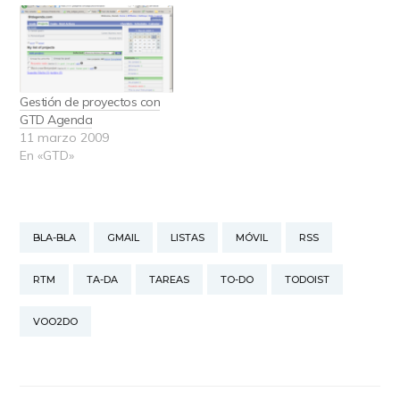
Wunderlist es una
aplicación muy sencilla. El
registro consta sólo de
un email y un password,
y ya estamos dentro. El
Gestión de proyectos con
primer impacto visual es…
GTD Agenda
11 marzo 2009
En «GTD»
BLA-BLA
GMAIL
LISTAS
MÓVIL
RSS
RTM
TA-DA
TAREAS
TO-DO
TODOIST
VOO2DO