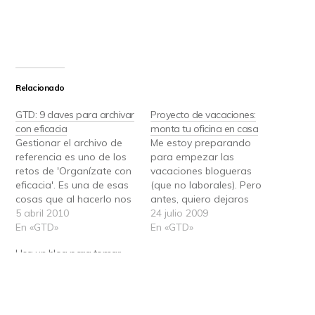
Relacionado
GTD: 9 claves para archivar
Proyecto de vacaciones:
con eficacia
monta tu oficina en casa
Gestionar el archivo de
Me estoy preparando
referencia es uno de los
para empezar las
retos de 'Organízate con
vacaciones blogueras
eficacia'. Es una de esas
(que no laborales). Pero
cosas que al hacerlo nos
antes, quiero dejaros
cuesta ver el beneficio,
5 abril 2010
algo de trabajo para que
24 julio 2009
pero agradecemos
En «GTD»
apliquéis todo lo que os
En «GTD»
cuando estamos
hemos ido explicando a
Usa un blog para tomar
trabajando. A
lo largo de estos meses.
notas
continuación te resumo
Vamos a empezar un
Hoy te voy a hablar de
nueve puntos claves que
proyecto: preparar una
una forma nueva de
yo me recuerdo cuando
oficina en casa, un rincón
capturar. Siempre
uso el archivo, y creo
donde podamos