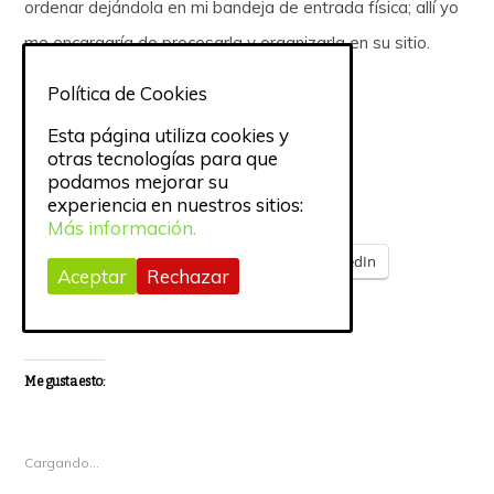
ordenar dejándola en mi bandeja de entrada física; allí yo
me encargaría de procesarla y organizarla en su sitio.
Política de Cookies
Fotografía:
My Sock Drawer
Esta página utiliza cookies y
otras tecnologías para que
podamos mejorar su
Comparte esto:
experiencia en nuestros sitios:
Más información.
Twitter
Facebook
LinkedIn
Aceptar
Rechazar
Pocket
Correo electrónico
Me gusta esto:
Cargando...