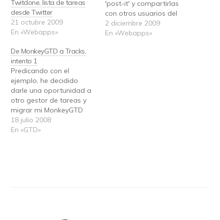
Twitdone, lista de tareas
'post-it' y compartirlas
desde Twitter
con otros usuarios del
21 octubre 2009
servicio. La ventaja de
2 diciembre 2009
En «Webapps»
Symphonical respecto
En «Webapps»
otras aplicaciones es su
De MonkeyGTD a Tracks,
apartado llamado 'wall'
intento 1
(muro). El muro es una
Predicando con el
superficie que se puede
ejemplo, he decidido
dividir en filas y
darle una oportunidad a
columnas. Podemos
otro gestor de tareas y
tomar las notas que
migrar mi MonkeyGTD
creemos y…
combinado con
18 julio 2008
tiddlyspot. Si la cosa no
En «GTD»
funcionam acabaré
usando la nueva versión
3 MonkeyGTD. El primer
conejillo de indias ha
sidotracks. Es un sistema
de gestión basado en
GTD, y de…