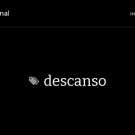
nal
IN
descanso