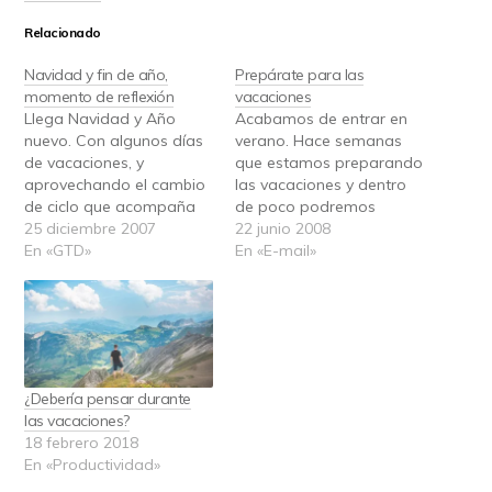
Relacionado
Navidad y fin de año,
Prepárate para las
momento de reflexión
vacaciones
Llega Navidad y Año
Acabamos de entrar en
nuevo. Con algunos días
verano. Hace semanas
de vacaciones, y
que estamos preparando
aprovechando el cambio
las vacaciones y dentro
de ciclo que acompaña
de poco podremos
al del año, es un buen
25 diciembre 2007
disfrutarlas; al fin y al
22 junio 2008
momento para: Revisar
En «GTD»
cabo nos las hemos
En «E-mail»
nuestros objetivos Decidir
ganado con todo lo que
qué hábitos vamos a
hemos trabajado durante
trabajar Para aquellos
el año. Aún estando en
que usáis GTD, podéis
esta recta final antes del
aprovechar para hacer
descanso merecido,
las revisiones de los
podemos ser más
¿Debería pensar durante
30.000, 40.000…
productivos…
las vacaciones?
18 febrero 2018
En «Productividad»