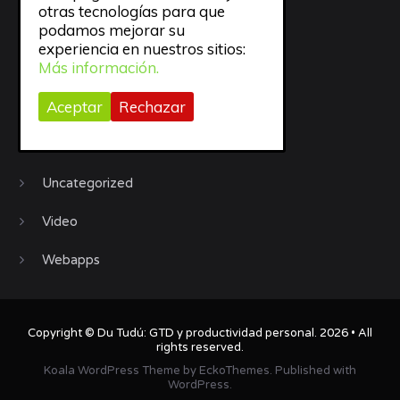
otras tecnologías para que
podamos mejorar su
Sueño
experiencia en nuestros sitios:
Más información.
todo
Aceptar
Rechazar
trabajo
Trucos
Uncategorized
Video
Webapps
Copyright ©
Du Tudú: GTD y productividad personal
. 2026 • All
rights reserved.
Koala WordPress Theme
by
EckoThemes
.
Published with
WordPress
.