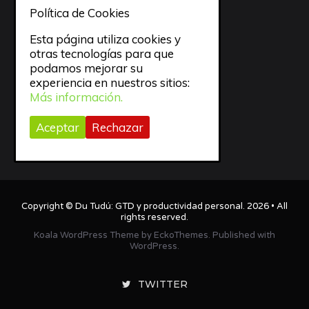
todo
Política de Cookies
trabajo
Esta página utiliza cookies y
otras tecnologías para que
Trucos
podamos mejorar su
experiencia en nuestros sitios:
Uncategorized
Más información.
Video
Aceptar
Rechazar
Webapps
Copyright ©
Du Tudú: GTD y productividad personal
. 2026 • All
rights reserved.
Koala WordPress Theme
by
EckoThemes
.
Published with
WordPress
.
TWITTER