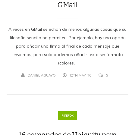
GMail
A veces en GMail se echan de menos algunas cosas que su
filosofía sencilla no permiten. Por ejemplo, hay una opción
para añadir una firma al final de cada mensaje que
enviemos, pero solo podemos añadir texto sin formato
(colores,...
DANIEL AGUAYO
12TH MAY '10
5
FIREFOX
16 comandos de Ubiquity para