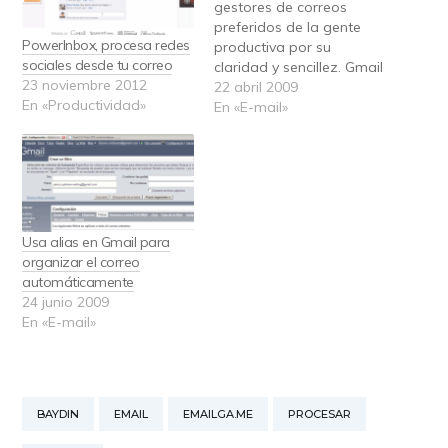
gestores de correos
preferidos de la gente
PowerInbox, procesa redes
productiva por su
sociales desde tu correo
claridad y sencillez. Gmail
23 noviembre 2012
además tiene desde
22 abril 2009
En «Productividad»
hace un tiempo su
En «E-mail»
sección Gmail Labs,
donde se añaden
contínuamente nuevas
opciones experimentales
para el correo. De todos
los añadidos que
Usa alias en Gmail para
tenemos disponibles, he
organizar el correo
hecho una selección…
automáticamente
24 junio 2009
En «E-mail»
BAYDIN
EMAIL
EMAILGA.ME
PROCESAR