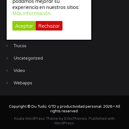
podamos mejorar su
experiencia en nuestros sitios:
Sueño
Más información.
todo
Aceptar
Rechazar
trabajo
Trucos
Uncategorized
Video
Webapps
Copyright ©
Du Tudú: GTD y productividad personal
. 2026 • All
rights reserved.
Koala WordPress Theme
by
EckoThemes
.
Published with
WordPress
.