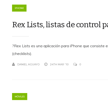
IPHONE
Rex Lists, listas de control 
?Rex Lists es una aplicación para iPhone que consiste e
(checklists).
DANIEL AGUAYO
24TH MAR '10
0
MÓVILES