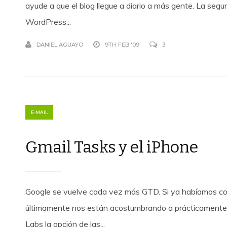
ayude a que el blog llegue a diario a más gente. La se
WordPress...
DANIEL AGUAYO
9TH FEB '09
3
E-MAIL
Gmail Tasks y el iPhone
Google se vuelve cada vez más GTD. Si ya habíamos c
últimamente nos están acostumbrando a prácticamente u
Labs la opción de las...