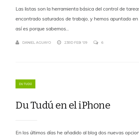
Las listas son la herramienta básica del control de tar
encontrado saturados de trabajo, y hemos apuntado en u
así es porque sabemos...
DANIEL AGUAYO
23RD FEB '09
6
DU TUDÚ
Du Tudú en el iPhone
En los últimos días he añadido al blog dos nuevas opcion