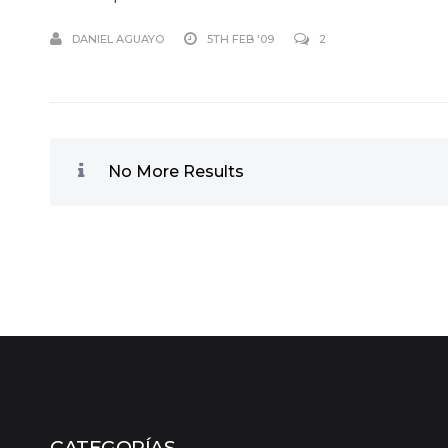
DANIEL AGUAYO
5TH FEB '09
2
No More Results
CATEGORÍAS