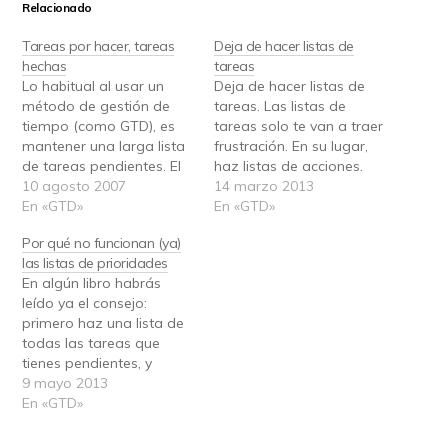
Relacionado
Tareas por hacer, tareas
Deja de hacer listas de
hechas
tareas
Lo habitual al usar un
Deja de hacer listas de
método de gestión de
tareas. Las listas de
tiempo (como GTD), es
tareas solo te van a traer
mantener una larga lista
frustración. En su lugar,
de tareas pendientes. El
haz listas de acciones.
problema viene cuando,
10 agosto 2007
Seamos sinceros. Una
14 marzo 2013
al cabo del tiempo, nos
En «GTD»
lista de tareas, en la que
En «GTD»
damos cuenta de que
apuntas todo lo que
Por qué no funcionan (ya)
aquella lista no ha
"tienes que hacer" no es
las listas de prioridades
reducido su tamaño
más que una lista donde
En algún libro habrás
(para cada una que
volcar ideas de lo…
leído ya el consejo:
acabamos, nos aparecen
primero haz una lista de
dos más). En…
todas las tareas que
tienes pendientes, y
después agrúpalas
9 mayo 2013
según su prioridad en
En «GTD»
tres listas: A, B y C
(siendo A la de mayor