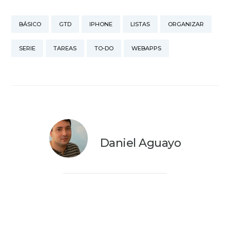
prioridad). Hace unos
años esta forma de
BÁSICO
GTD
IPHONE
LISTAS
ORGANIZAR
organizar el trabajo
quizá funcionara y,…
SERIE
TAREAS
TO-DO
WEBAPPS
Daniel Aguayo