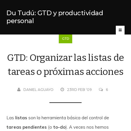
Du Tudú: GTD y productividad
personal
GTD
GTD: Organizar las listas de
tareas o próximas acciones
DANIEL AGUAYO
23RD FEB '09
6
Las
listas
son la herramienta básica del control de
tareas pendientes
(o
to-do
). A veces nos hemos