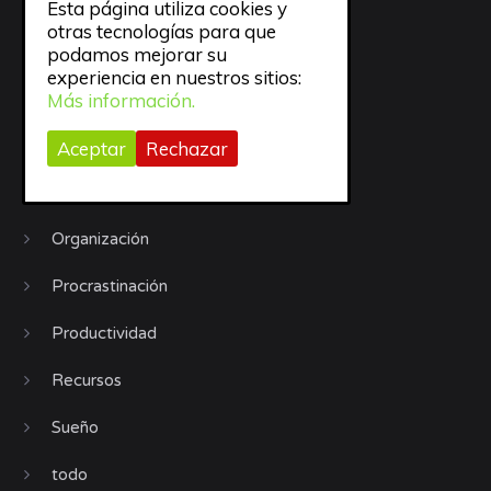
Jornadas GTD
Esta página utiliza cookies y
otras tecnologías para que
Libros
podamos mejorar su
experiencia en nuestros sitios:
Motivación
Más información.
Móviles
Aceptar
Rechazar
objetivos
Organización
Procrastinación
Productividad
Recursos
Sueño
todo