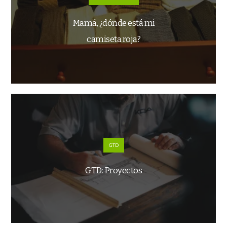
Mamá, ¿dónde está mi
camiseta roja?
GTD
GTD: Proyectos