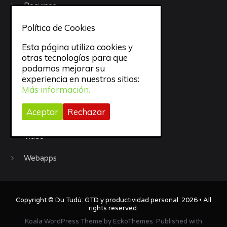
Recursos
Política de Cookies
Sueño
Esta página utiliza cookies y
todo
otras tecnologías para que
podamos mejorar su
trabajo
experiencia en nuestros sitios:
Más información.
Trucos
Aceptar
Rechazar
Uncategorized
Video
Webapps
Copyright ©
Du Tudú: GTD y productividad personal
. 2026 • All
rights reserved.
Koala WordPress Theme
by
EckoThemes
.
Published with