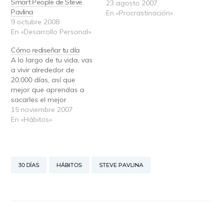
Smart People de Steve
procrastinación. Describe
23 agosto 2007
Pavlina
qué la provoca, y cómo
En «Procrastinación»
9 octubre 2008
superar cada una de las
En «Desarrollo Personal»
causas: En segundo
plazo, si piensas de una
Cómo rediseñar tu día
tarea como un gran
A lo largo de tu vida, vas
conjunto para finalizar,
a vivir alrededor de
nunca vas a finalizarla. Si
20.000 días, así que
enfocas en…
mejor que aprendas a
sacarles el mejor
rendimiento posible. Esto
15 noviembre 2007
lo puedes hacer a base
En «Hábitos»
de adquirir hábitos que te
ayuden en tu vida, o
modificando aquellos
que ya tengas. Para
30 DÍAS
HÁBITOS
STEVE PAVLINA
aprender a tomar esos…