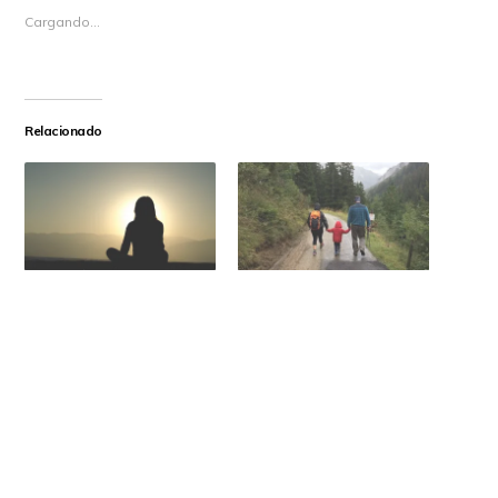
Cargando...
Relacionado
Trabajar sin estrés y la
Por qué leer el correo en
sensación de control
momentos concretos
31 mayo 2020
3 diciembre 2017
En «GTD»
En «GTD»