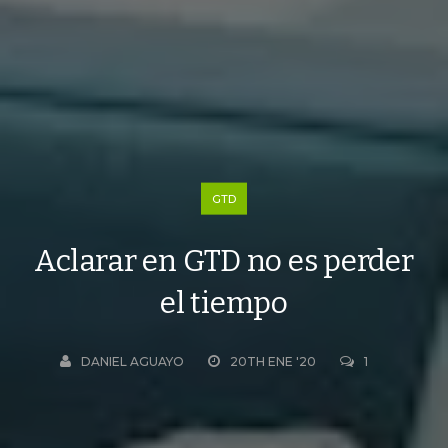
GTD
Aclarar en GTD no es perder
el tiempo
DANIEL AGUAYO
20TH ENE '20
1