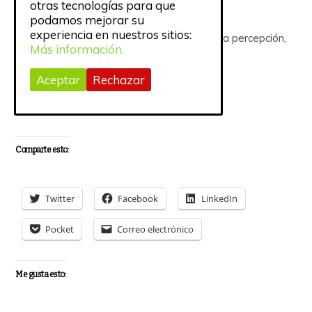
otras tecnologías para que
podamos mejorar su
experiencia en nuestros sitios:
[^1]: Aclarar es más que leer las capturas; la percepción,
Más información.
aún solo hablando de lectura, es la misma.
Aceptar
Rechazar
Imagen:
Austin Distel
Comparte esto:
Twitter
Facebook
LinkedIn
Pocket
Correo electrónico
Me gusta esto: