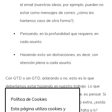
el email (nuestras ideas, por ejemplo, pueden no
estar como mensajes de correo; ¿cómo les
haríamos caso de otra forma?).
Pensando, en la profundidad que requiera, en
cada asunto.
Haciendo esto sin distracciones, es decir, con
atención plena a cada asunto.
Con GTD o sin GTD, aclarando o no, esto es lo que
deberíamos estar haciendo en nuestro trabajo. Lo que
nos distingue, nuestro valor más importante, es pensar. Si
Política de Cookies
de esta lista hay algo que te parece trabajo extra, ¿estás
Esta página utiliza cookies y
seguro de que sobra aquí, o es algo que te falta a ti?