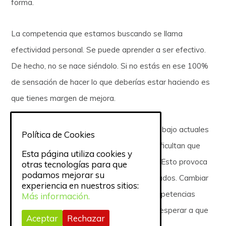
forma.
La competencia que estamos buscando se llama
efectividad personal. Se puede aprender a ser efectivo.
De hecho, no se nace siéndolo. Si no estás en ese 100%
de sensación de hacer lo que deberías estar haciendo es
que tienes margen de mejora.
En resumen, muchos de los entornos de trabajo actuales
Política de Cookies
(y en ocasiones hábitos personales) nos dificultan que
Esta página utiliza cookies y
pasemos todo el tiempo siendo efectivos. Esto provoca
otras tecnologías para que
podamos mejorar su
estrés y como consecuencia peores resultados. Cambiar
experiencia en nuestros sitios:
esta situación pasa más por aprender competencias
Más información.
como la efectividad personal y menos por esperar a que
Aceptar
Rechazar