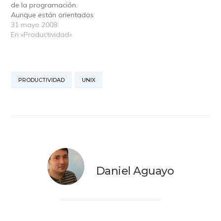
de la programación.
Aunque están orientados
a los 'informáticos', no
31 mayo 2008
hay ninguna razón por la
En «Productividad»
que no puedan aplicarse
a cualquier otro trabajo.
Como 'afectado',
reconozco que ya usaba
PRODUCTIVIDAD
UNIX
inconscientemente
algunos de estos trucos,
y puedo confirmar su…
Daniel Aguayo