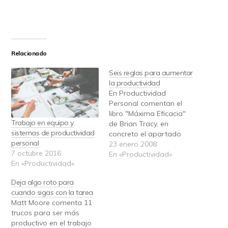
Relacionado
Seis reglas para aumentar
la productividad
En Productividad
Personal comentan el
libro "Máxima Eficacia"
Trabajo en equipo y
de Brian Tracy, en
sistemas de productividad
concreto el apartado
personal
"seis pasos para duplicar
23 enero 2008
7 octubre 2016
los ingresos y el tiempo
En «Productividad»
En «Productividad»
libre". De hecho, son seis
reglas que se pueden
Deja algo roto para
aplicar a cualquier
cuando sigas con la tarea
aspecto en el que se
Matt Moore comenta 11
quiera ser productivo, no
trucos para ser más
sólo al de ganar dinero.…
productivo en el trabajo