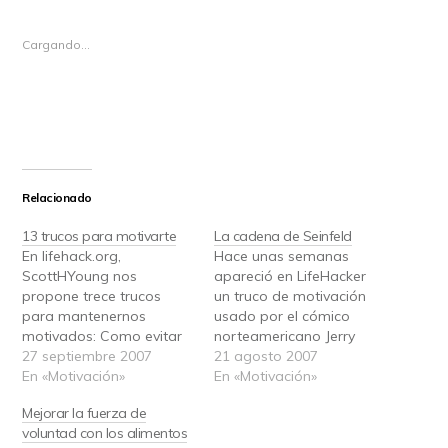
Cargando...
Relacionado
13 trucos para motivarte
La cadena de Seinfeld
En lifehack.org,
Hace unas semanas
ScottHYoung nos
apareció en LifeHacker
propone trece trucos
un truco de motivación
para mantenernos
usado por el cómico
motivados: Como evitar
norteamericano Jerry
tener que motivarte Lo
27 septiembre 2007
Seinfeld, que por lo que
21 agosto 2007
primero es organizar tu
En «Motivación»
se lee ha tenido gran
En «Motivación»
vida de forma que el ser
repercusión (bueno, un
Mejorar la fuerza de
productivo sea algo
consejo de alguien que
voluntad con los alimentos
continuo, para tener que
ha llegado alto siempre