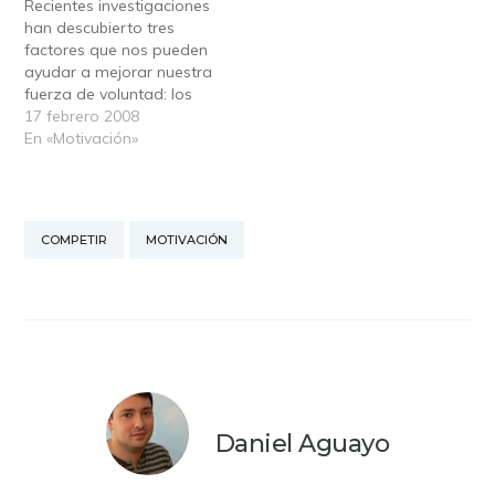
Recientes investigaciones
recurrir a las técnicas de
es bueno tenerlo en
han descubierto tres
motivación lo menos
cuenta). En la historia se
factores que nos pueden
posible. Para conseguirlo,
cuenta que, al
ayudar a mejorar nuestra
podemos hacerlo a
preguntarle…
fuerza de voluntad: los
través de lo…
alimentos que tomamos,
17 febrero 2008
la evocación de
En «Motivación»
recuerdos y el ejercicio
del mismo auto-control.
La fuerza de voluntad se
alimenta de glucosa Un
COMPETIR
MOTIVACIÓN
estudio reciente indica
que el ejercicio del auto-
control hace descender
el…
Daniel Aguayo