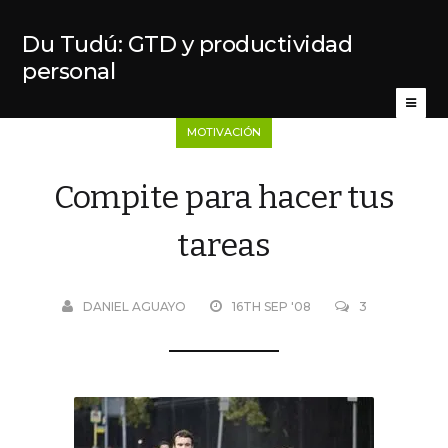
Du Tudú: GTD y productividad
personal
MOTIVACIÓN
Compite para hacer tus
tareas
DANIEL AGUAYO
16TH SEP '08
3