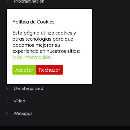
Procrastinación
Productividad
Política de Cookies
Recursos
Esta página utiliza cookies y
otras tecnologías para que
Sueño
podamos mejorar su
experiencia en nuestros sitios:
todo
Más información.
trabajo
Aceptar
Rechazar
Trucos
Uncategorized
Video
Webapps