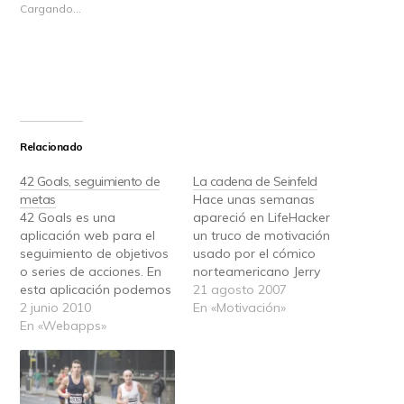
Cargando...
Relacionado
42 Goals, seguimiento de
La cadena de Seinfeld
metas
Hace unas semanas
42 Goals es una
apareció en LifeHacker
aplicación web para el
un truco de motivación
seguimiento de objetivos
usado por el cómico
o series de acciones. En
norteamericano Jerry
esta aplicación podemos
Seinfeld, que por lo que
21 agosto 2007
definir distintos objetivos
2 junio 2010
se lee ha tenido gran
En «Motivación»
y marcar cada día si
En «Webapps»
repercusión (bueno, un
hemos conseguido o no
consejo de alguien que
nuestro propósito. Por
ha llegado alto siempre
ejemplo, podemos
es bueno tenerlo en
proponernos estudiar
cuenta). En la historia se