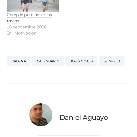
cada día, y poner una
cuenta que, al
marca siempre que lo
preguntarle…
Compite para hacer tus
hagamos. 42 Goals…
tareas
16 septiembre 2008
En «Motivación»
CADENA
CALENDARIO
JOE'S GOALS
SEINFELD
Daniel Aguayo