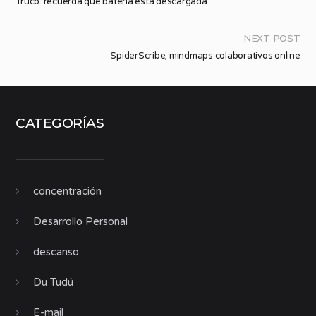
Truco: recuerda qué batería está descargada
NEXT POST
SpiderScribe, mindmaps colaborativos online
CATEGORÍAS
concentración
Desarrollo Personal
descanso
Du Tudú
E-mail