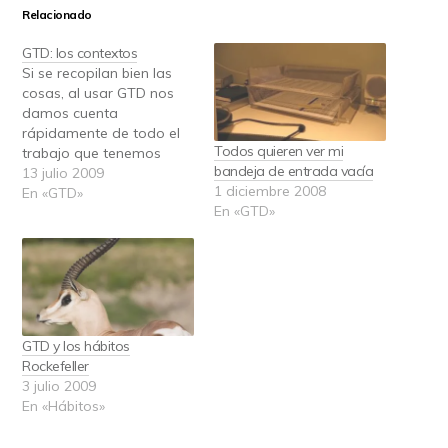
Relacionado
GTD: los contextos
Si se recopilan bien las
cosas, al usar GTD nos
damos cuenta
rápidamente de todo el
Todos quieren ver mi
trabajo que tenemos
bandeja de entrada vacía
pendiente, no porque
13 julio 2009
1 diciembre 2008
GTD nos haga trabajar
En «GTD»
En «GTD»
más, sino porque nos es
más fácil identificarlo y
organizarlo. Al principio,
nos impresionará tener
listas de cosas
pendientes con cien
elementos o más.…
GTD y los hábitos
Rockefeller
3 julio 2009
En «Hábitos»