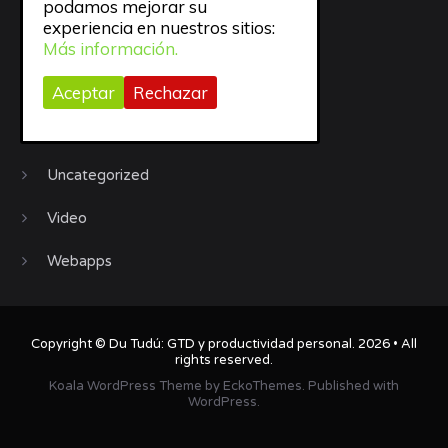
Sueño
podamos mejorar su
experiencia en nuestros sitios:
todo
Más información.
trabajo
Aceptar
Rechazar
Trucos
Uncategorized
Video
Webapps
Copyright ©
Du Tudú: GTD y productividad personal
. 2026 • All
rights reserved.
Koala WordPress Theme
by
EckoThemes
.
Published with
WordPress
.