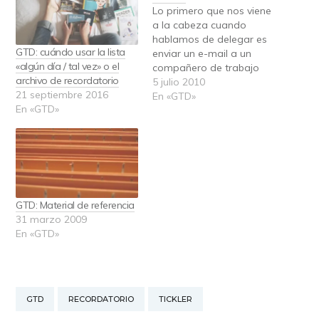
Lo primero que nos viene
a la cabeza cuando
hablamos de delegar es
GTD: cuándo usar la lista
enviar un e-mail a un
«algún día / tal vez» o el
compañero de trabajo
archivo de recordatorio
pidiéndole que se
5 julio 2010
21 septiembre 2016
encargue de una tarea, o
En «GTD»
En «GTD»
nos imaginamos
dejándole una carpeta
de un proyecto para que
se encargue él. Es un
ejemplo, pero hay otras
veces en…
GTD: Material de referencia
31 marzo 2009
En «GTD»
GTD
RECORDATORIO
TICKLER