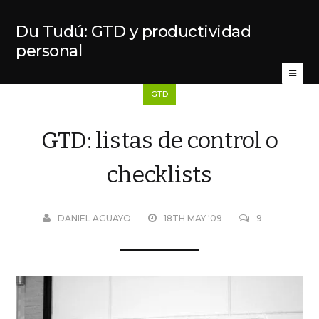
Du Tudú: GTD y productividad
personal
GTD
GTD: listas de control o
checklists
DANIEL AGUAYO
18TH MAY '09
9