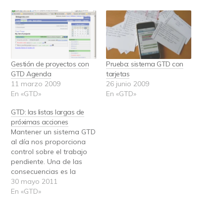
Gestión de proyectos con
Prueba: sistema GTD con
GTD Agenda
tarjetas
11 marzo 2009
26 junio 2009
En «GTD»
En «GTD»
GTD: las listas largas de
próximas acciones
Mantener un sistema GTD
al día nos proporciona
control sobre el trabajo
pendiente. Una de las
consecuencias es la
tranquilidad por haber
30 mayo 2011
hecho un vaciado de la
En «GTD»
RAM. Al volcar todo lo
que tenemos en mente
en el sistema, nos