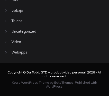
todo
trabajo
Trucos
Uncategorized
Video
Webapps
Copyright ©
Du Tudú: GTD y productividad personal
. 2026 • All
rights reserved.
Koala WordPress Theme
by
EckoThemes
.
Published with
WordPress
.
TWITTER