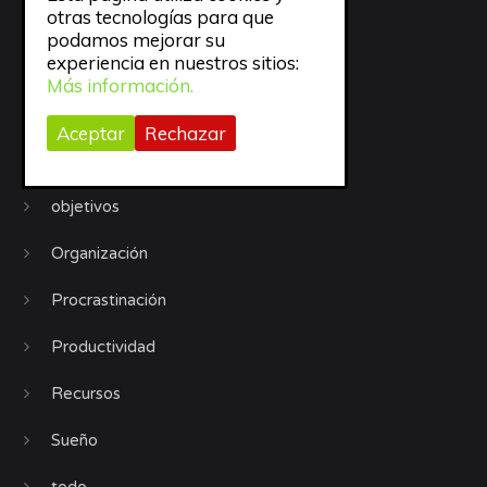
otras tecnologías para que
Jornadas GTD
podamos mejorar su
experiencia en nuestros sitios:
Libros
Más información.
Motivación
Aceptar
Rechazar
Móviles
objetivos
Organización
Procrastinación
Productividad
Recursos
Sueño