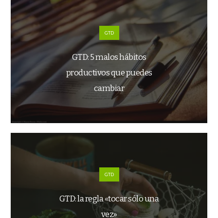
GTD
GTD: 5 malos hábitos
productivos que puedes
cambiar
GTD
GTD: la regla «tocar sólo una
vez»