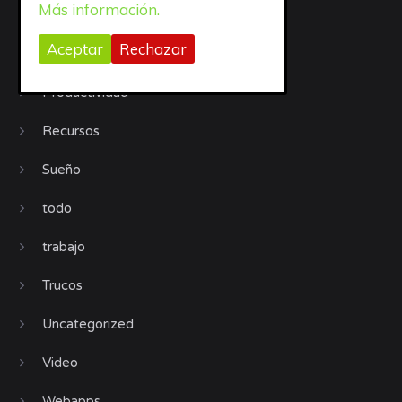
Más información.
Organización
Aceptar
Rechazar
Procrastinación
Productividad
Recursos
Sueño
todo
trabajo
Trucos
Uncategorized
Video
Webapps