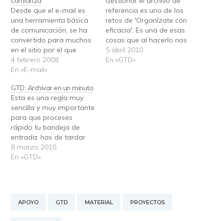
confianza
Gestionar el archivo de
Desde que el e-mail es
referencia es uno de los
una herramienta básica
retos de 'Organízate con
de comunicación, se ha
eficacia'. Es una de esas
convertido para muchos
cosas que al hacerlo nos
en el sitio por el que
cuesta ver el beneficio,
5 abril 2010
recibimos la mayoría de
4 febrero 2008
pero agradecemos
En «GTD»
información relacionada
En «E-mail»
cuando estamos
con el trabajo. Por tanto,
trabajando. A
GTD: Archivar en un minuto
conviene tener
continuación te resumo
Esta es una regla muy
controlado cada
nueve puntos claves que
sencilla y muy importante
mensaje. Seguramente
yo me recuerdo cuando
para que proceses
habremos empezado
uso el archivo, y creo
rápido tu bandeja de
creando carpetas para
que…
entrada: has de tardar
los mensajes prioritarios.
menos de un minuto en
8 marzo 2010
Después para cada área.
archivar el material de
En «GTD»
…
referencia. Lo contrario
es tardar un poco más, y
eso quiere decir que,
como te cuesta acceder
APOYO
GTD
MATERIAL
PROYECTOS
a tu archivo, vas…