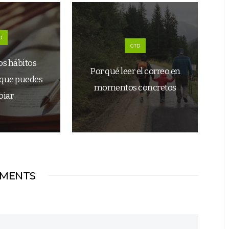
D
GTD
os hábitos
Por qué leer el correo en
 que puedes
momentos concretos
iar
MENTS