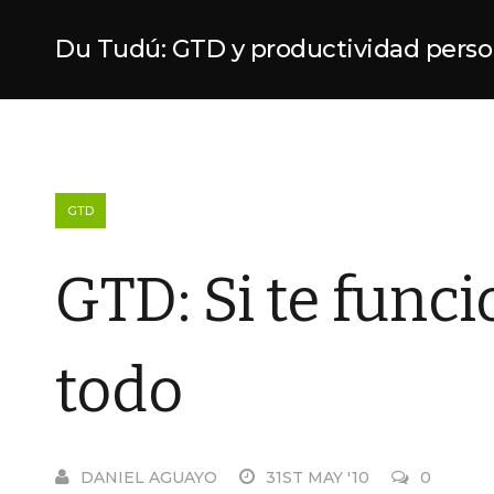
Du Tudú: GTD y productividad perso
GTD
GTD: Si te funci
todo
DANIEL AGUAYO
31ST MAY '10
0