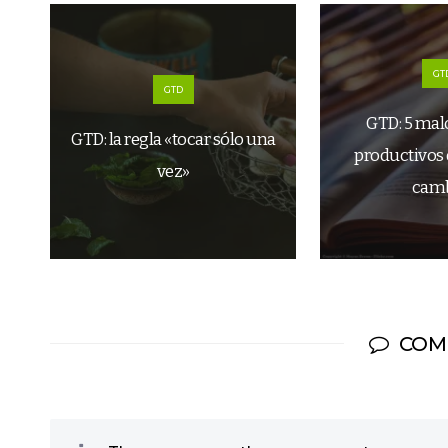
GT
GTD
GTD: 5 mal
GTD: la regla «tocar sólo una
productivos
vez»
camb
COM