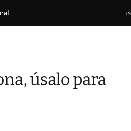
nal
IN
ona, úsalo para