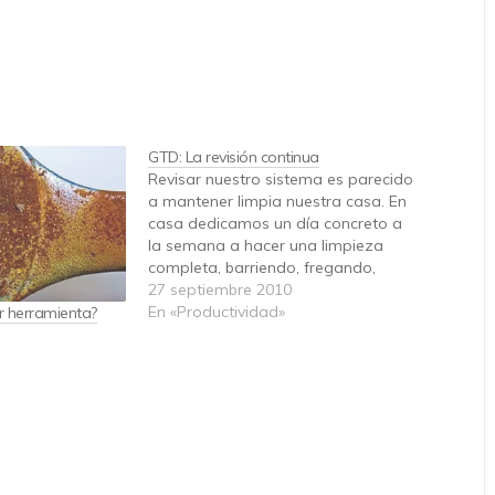
GTD: La revisión continua
Revisar nuestro sistema es parecido
a mantener limpia nuestra casa. En
casa dedicamos un día concreto a
la semana a hacer una limpieza
completa, barriendo, fregando,
recogiendo y limpiando el polvo.
27 septiembre 2010
Pero si durante la semana se nos
En «Productividad»
or herramienta?
derrama un bote de café sobre la
encimera de la cocina,
¿esperaremos…