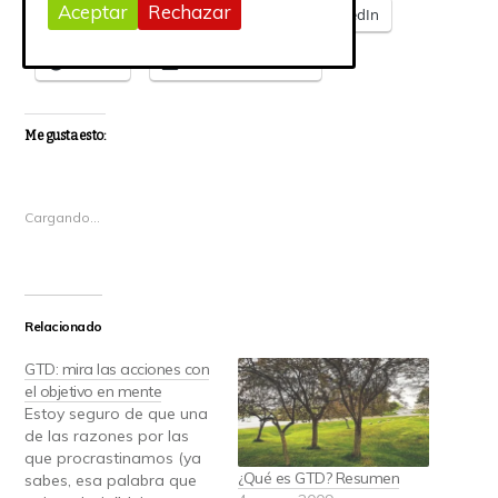
Aceptar
Rechazar
Twitter
Facebook
LinkedIn
Pocket
Correo electrónico
Me gusta esto:
Cargando...
Relacionado
GTD: mira las acciones con
el objetivo en mente
Estoy seguro de que una
de las razones por las
que procrastinamos (ya
¿Qué es GTD? Resumen
sabes, esa palabra que