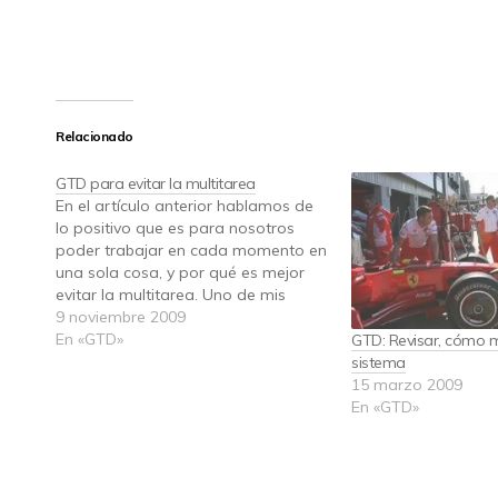
Relacionado
GTD para evitar la multitarea
En el artículo anterior hablamos de
lo positivo que es para nosotros
poder trabajar en cada momento en
una sola cosa, y por qué es mejor
evitar la multitarea. Uno de mis
consejos era usar herramientas que
9 noviembre 2009
nos ayudaran a centrarnos en una
En «GTD»
GTD: Revisar, cómo m
sola cosa. Una de ellas es GTD.…
sistema
15 marzo 2009
En «GTD»