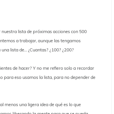
nar nuestra lista de próximas acciones con 500
entemos a trabajar, aunque las tengamos
 una lista de… ¿Cuantas? ¿100? ¿200?
ntes de hacer? Y no me refiero solo a recordar
ho para eso usamos la lista, para no depender de
al menos una ligera idea de qué es lo que
stamos liberando la mente para que se pueda