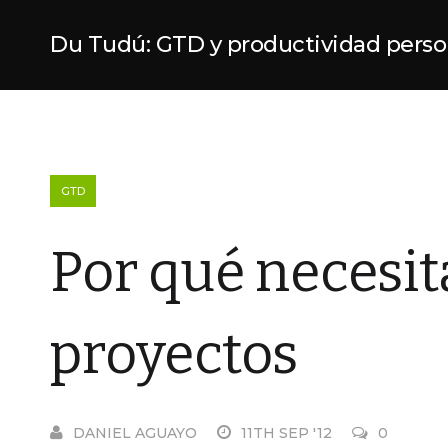
Du Tudú: GTD y productividad perso
GTD
Por qué necesita
proyectos
DANIEL AGUAYO
11TH SEP '12
0