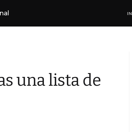
nal
IN
s una lista de