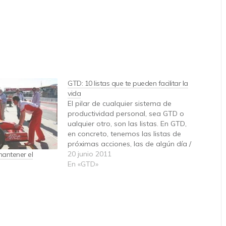
GTD: 10 listas que te pueden facilitar la
vida
El pilar de cualquier sistema de
productividad personal, sea GTD o
ualquier otro, son las listas. En GTD,
en concreto, tenemos las listas de
próximas acciones, las de algún día /
tal vez, y las de asuntos a la espera.
20 junio 2011
antener el
Hay unas cuantas listas que acaba
En «GTD»
siendo muy comunes entre…