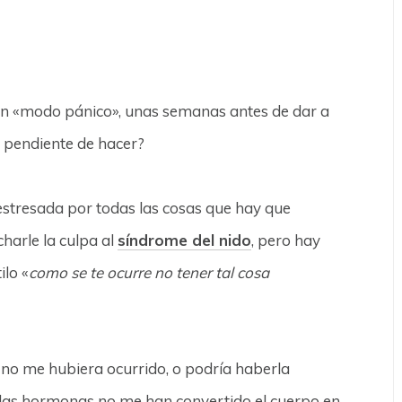
n «modo pánico», unas semanas antes de dar a
y pendiente de hacer?
e estresada por todas las cosas que hay que
harle la culpa al
síndrome del nido
, pero hay
ilo «
como se te ocurre no tener tal cosa
 no me hubiera ocurrido, o podría haberla
 las hormonas no me han convertido el cuerpo en