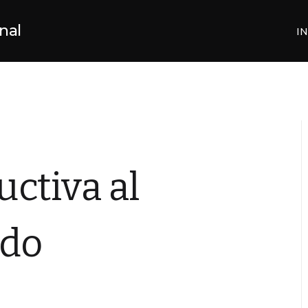
nal
IN
ctiva al
ido