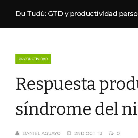
Du Tudú: GTD y productividad perso
PRODUCTIVIDAD
Respuesta produ
síndrome del n
DANIEL AGUAYO
2ND OCT '13
0