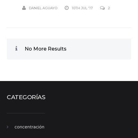
DANIEL AGUAYO
10TH JUL '17
2
No More Results
CATEGORÍAS
concentración