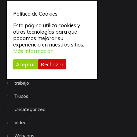
Organización
Política de Cookies
Procrastinación
Esta página utiliza cookies y
Productividad
otras tecnologías para que
podamos mejorar su
Recursos
experiencia en nuestros sitios:
Más información.
Sueño
Aceptar
Rechazar
todo
trabajo
Trucos
Uncategorized
Video
Webapps