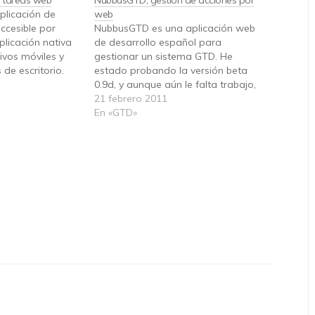
e tareas web
NubbusGTD, gestión de acciones por
plicación de
web
accesible por
NubbusGTD es una aplicación web
licación nativa
de desarrollo español para
ivos móviles y
gestionar un sistema GTD. He
de escritorio.
estado probando la versión beta
aplicación muy
0.9d, y aunque aún le falta trabajo,
 consta sólo de un
apunta muy buenas maneras. Nada
21 febrero 2011
d, y ya estamos
más entrar, se nos muestra el
En «GTD»
pacto visual es…
apartado de tareas, que podemos
consultar bajo varias categorías:
para hoy, para mañana,…