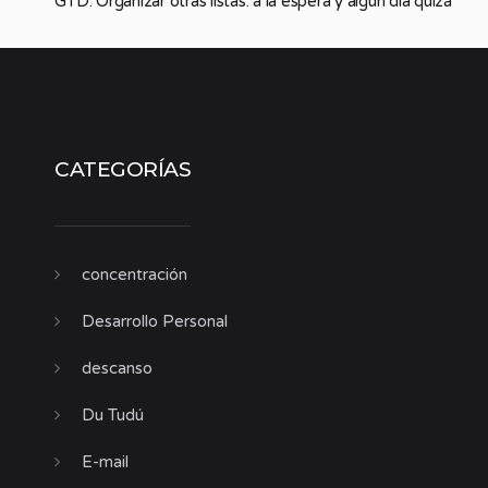
GTD: Organizar otras listas: a la espera y algún día quizá
CATEGORÍAS
concentración
Desarrollo Personal
descanso
Du Tudú
E-mail