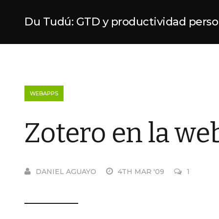
Du Tudú: GTD y productividad perso
WEBAPPS
Zotero en la we
DANIEL AGUAYO
4TH MAR '09
1