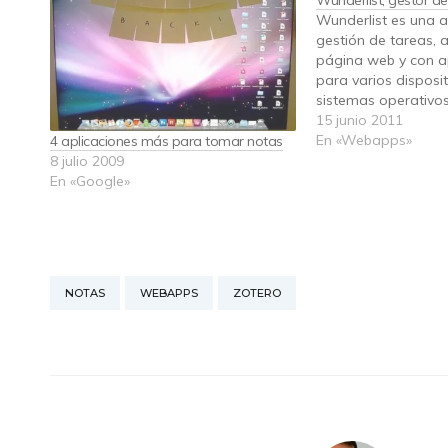
Wunderlist, gestor d
Wunderlist es una a
gestión de tareas, 
página web y con ap
para varios disposit
sistemas operativos 
Wunderlist es una 
15 junio 2011
sencilla. El registro
En «Webapps»
4 aplicaciones más para tomar notas
email y un passwor
8 julio 2009
dentro. El primer im
En «Google»
NOTAS
WEBAPPS
ZOTERO