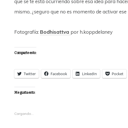
que se te está ocurriendo sobre esa idea para hace
mismo, ¿seguro que no es momento de activar ese 
Fotografía:
Bodhisattva
por h.koppdelaney
Comparte esto:
Twitter
Facebook
LinkedIn
Pocket
Me gusta esto:
Cargando...