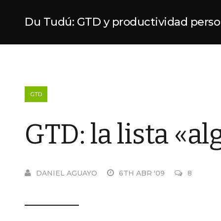
Du Tudú: GTD y productividad perso
GTD
GTD: la lista «al
DANIEL AGUAYO
6TH ABR '09
8