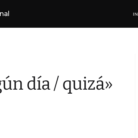
nal
IN
gún día / quizá»