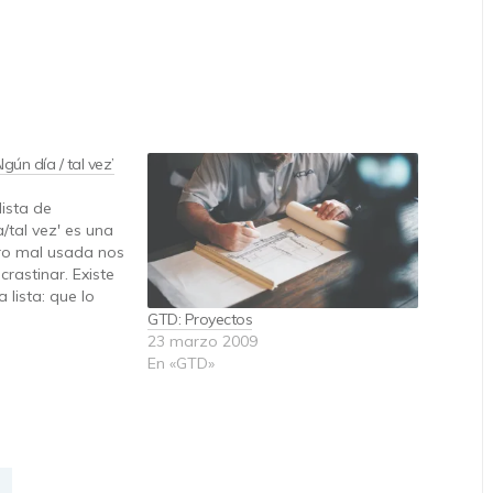
gún día / tal vez’
lista de
/tal vez' es una
ero mal usada nos
rastinar. Existe
 lista: que lo
 salga. La lista
GTD: Proyectos
otros Hemos de
23 marzo 2009
amos en esta…
En «GTD»