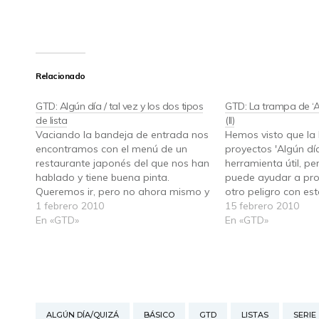
Relacionado
GTD: Algún día / tal vez y los dos tipos
GTD: La trampa de ‘Al
de lista
(II)
Vaciando la bandeja de entrada nos
Hemos visto que la 
encontramos con el menú de un
proyectos 'Algún día
restaurante japonés del que nos han
herramienta útil, p
hablado y tiene buena pinta.
puede ayudar a proc
Queremos ir, pero no ahora mismo y
otro peligro con esta
tampoco sabemos si en los
1 febrero 2010
que entre en ella no
15 febrero 2010
próximos días vamos a salir a cenar
En «GTD»
no decide por nos
En «GTD»
fuera. En otras palabras, no es el
cuidar lo que pong
momento…
ALGÚN DÍA/QUIZÁ
BÁSICO
GTD
LISTAS
SERIE