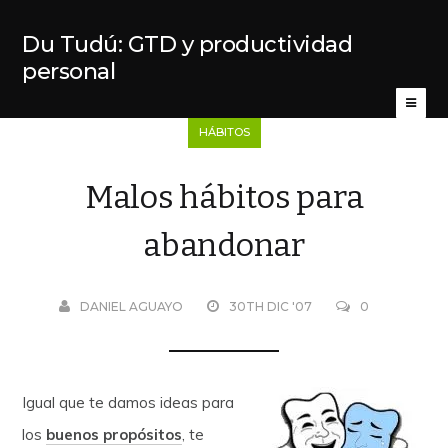
Du Tudú: GTD y productividad
personal
HÁBITOS
Malos hábitos para
abandonar
DANIEL AGUAYO
30TH DIC '07
0
Igual que te damos ideas para
los
buenos propósitos
, te