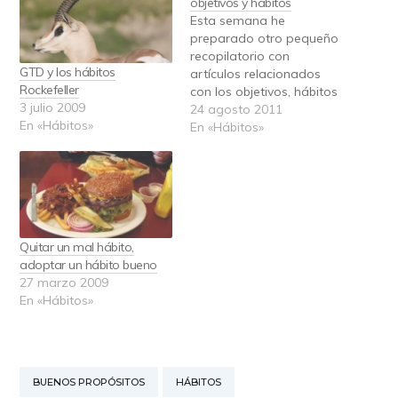
objetivos y hábitos
Esta semana he
preparado otro pequeño
recopilatorio con
GTD y los hábitos
artículos relacionados
Rockefeller
con los objetivos, hábitos
3 julio 2009
y propósitos más leídos.
24 agosto 2011
En «Hábitos»
Las vacaciones son una
En «Hábitos»
buena época para
pensar en ellos, espero
os sean de utilidad. Los
artículos son: Cómo
mejorar la fuerza de
voluntad Definición de
Quitar un mal hábito,
objetivos con SMART
adoptar un hábito bueno
Buenos propósitos para…
27 marzo 2009
En «Hábitos»
BUENOS PROPÓSITOS
HÁBITOS