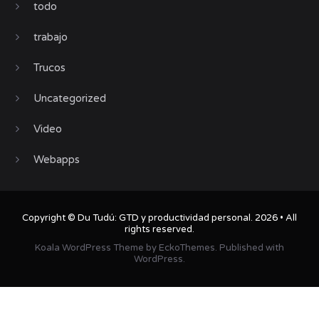
todo
trabajo
Trucos
Uncategorized
Video
Webapps
Copyright ©
Du Tudú: GTD y productividad personal
. 2026 • All
rights reserved.
Koala WordPress Theme
by
EckoThemes
.
Published with
WordPress
.
TWITTER