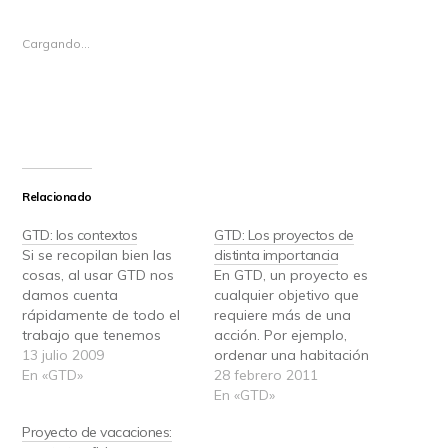
Cargando...
Relacionado
GTD: los contextos
GTD: Los proyectos de
Si se recopilan bien las
distinta importancia
cosas, al usar GTD nos
En GTD, un proyecto es
damos cuenta
cualquier objetivo que
rápidamente de todo el
requiere más de una
trabajo que tenemos
acción. Por ejemplo,
pendiente, no porque
13 julio 2009
ordenar una habitación
GTD nos haga trabajar
En «GTD»
puede implicar vaciar
28 febrero 2011
más, sino porque nos es
primero la aspiradora,
En «GTD»
más fácil identificarlo y
vaciar las papeleras,
Proyecto de vacaciones:
organizarlo. Al principio,
preparar la fregona, etc.